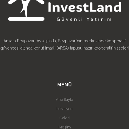
Ankara Beypazarı Ayvaşık'da, Beypazarı’nın merkezinde kooperatif
güvencesi altında konut imarlı (ARSA) tapusu hazır kooperatif hisseleri
MENÜ
Ana Sayfa
Lokasyon
Galeri
İletişim