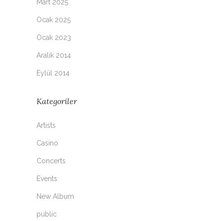
Mart 2025
Ocak 2025
Ocak 2023
Aralık 2014
Eylül 2014
Kategoriler
Artists
Casino
Concerts
Events
New Album
public