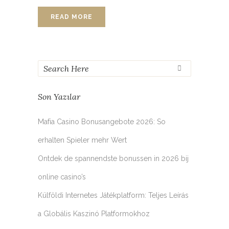
READ MORE
Son Yazılar
Mafia Casino Bonusangebote 2026: So
erhalten Spieler mehr Wert
Ontdek de spannendste bonussen in 2026 bij
online casino’s
Külföldi Internetes Játékplatform: Teljes Leírás
a Globális Kaszinó Platformokhoz